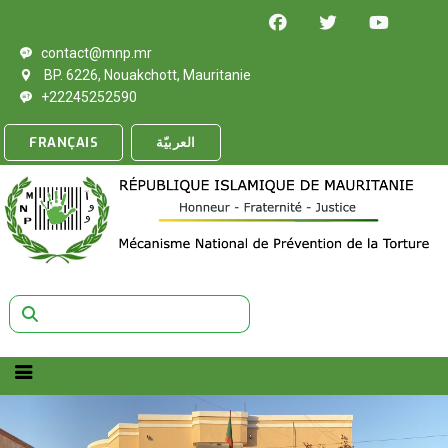
contact@mnp.mr
BP. 6226, Nouakchott, Mauritanie
+22245252590
FRANÇAIS
العربيّة