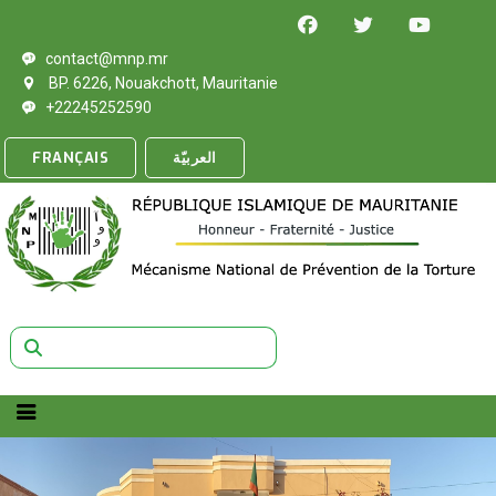
contact@mnp.mr
BP. 6226, Nouakchott, Mauritanie
+22245252590
FRANÇAIS
العربيّة