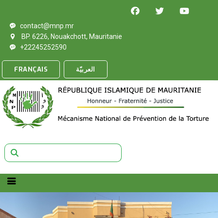
contact@mnp.mr
BP. 6226, Nouakchott, Mauritanie
+22245252590
FRANÇAIS
العربيّة