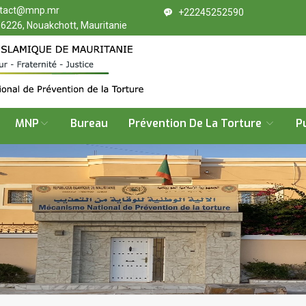
tact@mnp.mr
+22245252590
 6226, Nouakchott, Mauritanie
MNP
Bureau
Prévention De La Torture
P